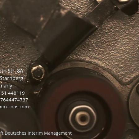
th Str. 8A
Starnberg
many
8151 448119
17644474737
m-cons.com
aft Deutsches Interim Management